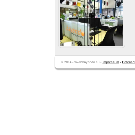
© 2014 • www.bayando.eu •
Impressum
•
Datensc