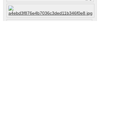
Downloads
000102343980.pdf
Zertifikat
pdf, 590.1K, 07/09/14, 3098 downloads
© 2014 • www.bayando.eu •
Impressum
•
Datenschutz
•
Kontakt