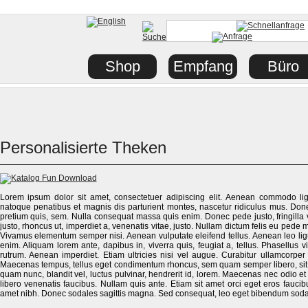
Shop
Empfang
Büro
Personalisierte Theken
Lorem ipsum dolor sit amet, consectetuer adipiscing elit. Aenean commodo li
natoque penatibus et magnis dis parturient montes, nascetur ridiculus mus. Donec
pretium quis, sem. Nulla consequat massa quis enim. Donec pede justo, fringilla ve
justo, rhoncus ut, imperdiet a, venenatis vitae, justo. Nullam dictum felis eu pede m
Vivamus elementum semper nisi. Aenean vulputate eleifend tellus. Aenean leo ligula
enim. Aliquam lorem ante, dapibus in, viverra quis, feugiat a, tellus. Phasellus v
rutrum. Aenean imperdiet. Etiam ultricies nisi vel augue. Curabitur ullamcorper 
Maecenas tempus, tellus eget condimentum rhoncus, sem quam semper libero, si
quam nunc, blandit vel, luctus pulvinar, hendrerit id, lorem. Maecenas nec odio et
libero venenatis faucibus. Nullam quis ante. Etiam sit amet orci eget eros faucibus
amet nibh. Donec sodales sagittis magna. Sed consequat, leo eget bibendum sodal