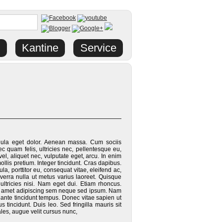
Kantine
Service
gula eget dolor. Aenean massa. Cum sociis
 quam felis, ultricies nec, pellentesque eu,
l, aliquet nec, vulputate eget, arcu. In enim
ollis pretium. Integer tincidunt. Cras dapibus.
, porttitor eu, consequat vitae, eleifend ac,
iverra nulla ut metus varius laoreet. Quisque
ultricies nisi. Nam eget dui. Etiam rhoncus.
t amet adipiscing sem neque sed ipsum. Nam
 ante tincidunt tempus. Donec vitae sapien ut
 tincidunt. Duis leo. Sed fringilla mauris sit
es, augue velit cursus nunc,