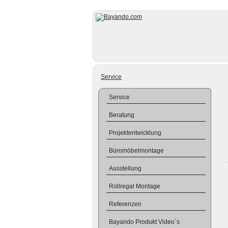
Service
Service
Beratung
Projektentwicklung
Büromöbelmontage
Ausstellung
Rollregal Montage
Referenzen
Bayando Produkt Video´s