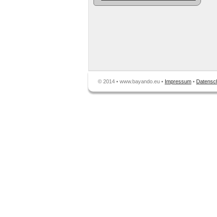
© 2014 • www.bayando.eu •
Impressum
•
Datensc